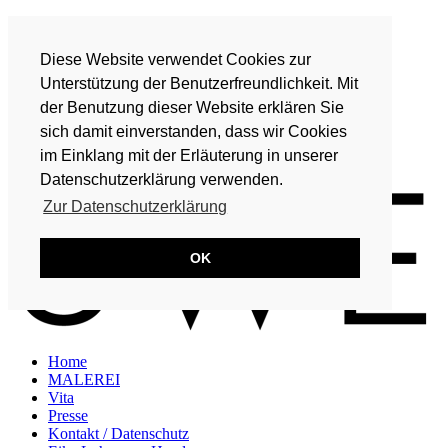
Home
MALEREI
Diese Website verwendet Cookies zur
Vita
Presse
Unterstützung der Benutzerfreundlichkeit. Mit
Kontakt / Datenschutz
der Benutzung dieser Website erklären Sie
Eike Lohmeyer-Hand
sich damit einverstanden, dass wir Cookies
DE
im Einklang mit der Erläuterung in unserer
EN
Datenschutzerklärung verwenden.
Zur Datenschutzerklärung
OK
Home
MALEREI
Vita
Presse
Kontakt / Datenschutz