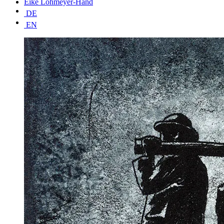
Eike Lohmeyer-Hand
DE
EN