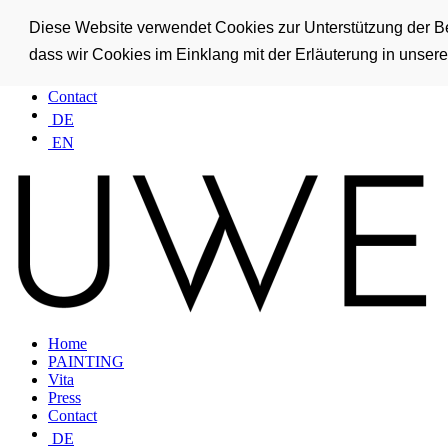
Home
Diese Website verwendet Cookies zur Unterstützung der Ben
PAINTING
dass wir Cookies im Einklang mit der Erläuterung in unse
Vita
Press
Contact
DE
EN
Home
PAINTING
Vita
Press
Contact
DE