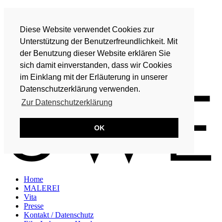
Home
MALEREI
Diese Website verwendet Cookies zur
Vita
Presse
Unterstützung der Benutzerfreundlichkeit. Mit
Kontakt / Datenschutz
der Benutzung dieser Website erklären Sie
Eike Lohmeyer-Hand
sich damit einverstanden, dass wir Cookies
DE
im Einklang mit der Erläuterung in unserer
EN
Datenschutzerklärung verwenden.
Zur Datenschutzerklärung
OK
Home
MALEREI
Vita
Presse
Kontakt / Datenschutz