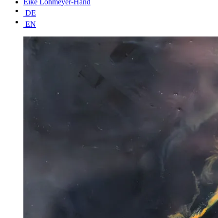
Eike Lohmeyer-Hand
DE
EN