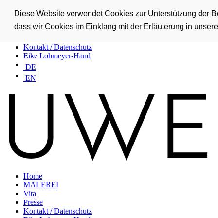
Home
Diese Website verwendet Cookies zur Unterstützung der Ben
MALEREI
dass wir Cookies im Einklang mit der Erläuterung in unse
Vita
Presse
Kontakt / Datenschutz
Eike Lohmeyer-Hand
DE
EN
Home
MALEREI
Vita
Presse
Kontakt / Datenschutz