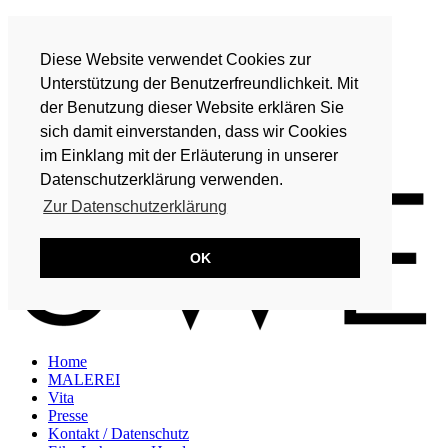
Home
MALEREI
Diese Website verwendet Cookies zur
Vita
Presse
Unterstützung der Benutzerfreundlichkeit. Mit
Kontakt / Datenschutz
der Benutzung dieser Website erklären Sie
Eike Lohmeyer-Hand
sich damit einverstanden, dass wir Cookies
DE
im Einklang mit der Erläuterung in unserer
EN
Datenschutzerklärung verwenden.
Zur Datenschutzerklärung
OK
Home
MALEREI
Vita
Presse
Kontakt / Datenschutz