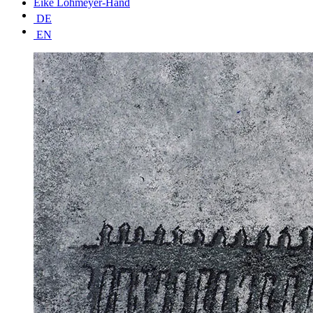
Eike Lohmeyer-Hand
DE
EN