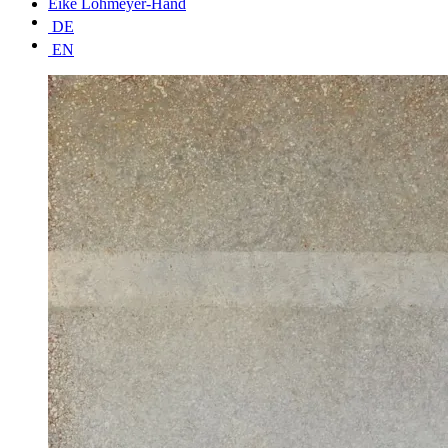
Eike Lohmeyer-Hand
DE
EN