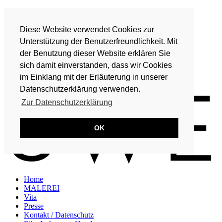
Home
MALEREI
Diese Website verwendet Cookies zur
Vita
Presse
Unterstützung der Benutzerfreundlichkeit. Mit
Kontakt / Datenschutz
der Benutzung dieser Website erklären Sie
Eike Lohmeyer-Hand
sich damit einverstanden, dass wir Cookies
DE
im Einklang mit der Erläuterung in unserer
EN
Datenschutzerklärung verwenden.
Zur Datenschutzerklärung
OK
Home
MALEREI
Vita
Presse
Kontakt / Datenschutz