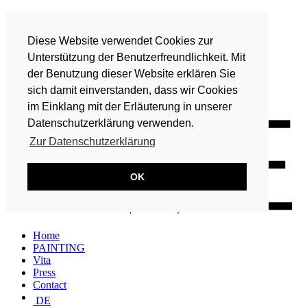
Home
PAINTING
Diese Website verwendet Cookies zur
Vita
Press
Unterstützung der Benutzerfreundlichkeit. Mit
Contact
der Benutzung dieser Website erklären Sie
DE
sich damit einverstanden, dass wir Cookies
EN
im Einklang mit der Erläuterung in unserer
Datenschutzerklärung verwenden.
Zur Datenschutzerklärung
OK
Home
PAINTING
Vita
Press
Contact
DE