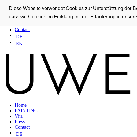
Home
Diese Website verwendet Cookies zur Unterstützung der Ben
PAINTING
dass wir Cookies im Einklang mit der Erläuterung in unse
Vita
Press
Contact
DE
EN
Home
PAINTING
Vita
Press
Contact
DE