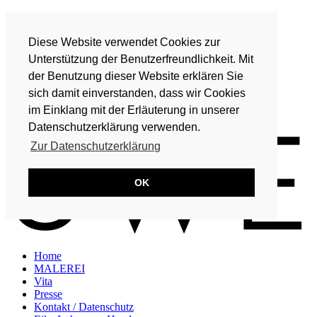
Home
MALEREI
Diese Website verwendet Cookies zur
Vita
Presse
Unterstützung der Benutzerfreundlichkeit. Mit
Kontakt / Datenschutz
der Benutzung dieser Website erklären Sie
Eike Lohmeyer-Hand
sich damit einverstanden, dass wir Cookies
DE
im Einklang mit der Erläuterung in unserer
EN
Datenschutzerklärung verwenden.
Zur Datenschutzerklärung
OK
Home
MALEREI
Vita
Presse
Kontakt / Datenschutz