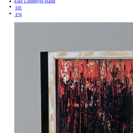
Eike Lohmeyer-Hand
DE
EN