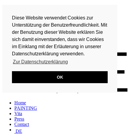
Home
PAINTING
Diese Website verwendet Cookies zur
Vita
Press
Unterstützung der Benutzerfreundlichkeit. Mit
Contact
der Benutzung dieser Website erklären Sie
DE
sich damit einverstanden, dass wir Cookies
EN
im Einklang mit der Erläuterung in unserer
Datenschutzerklärung verwenden.
Zur Datenschutzerklärung
OK
Home
PAINTING
Vita
Press
Contact
DE