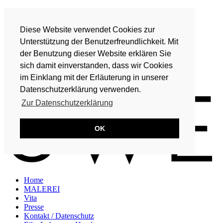
Home
MALEREI
Diese Website verwendet Cookies zur
Vita
Presse
Unterstützung der Benutzerfreundlichkeit. Mit
Kontakt / Datenschutz
der Benutzung dieser Website erklären Sie
Eike Lohmeyer-Hand
sich damit einverstanden, dass wir Cookies
DE
im Einklang mit der Erläuterung in unserer
EN
Datenschutzerklärung verwenden.
Zur Datenschutzerklärung
OK
Home
MALEREI
Vita
Presse
Kontakt / Datenschutz