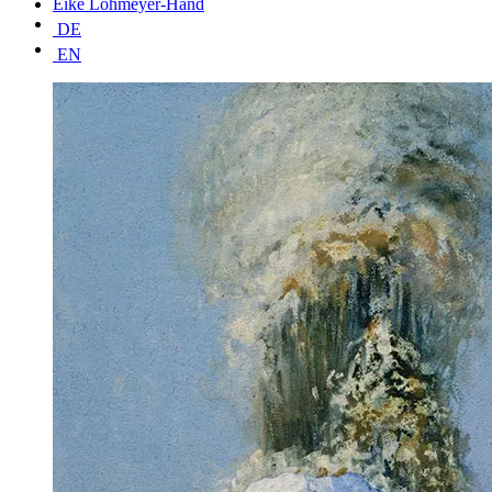
Eike Lohmeyer-Hand
DE
EN