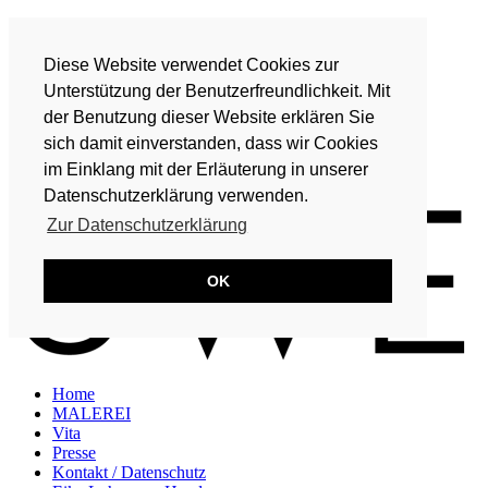
Home
MALEREI
Diese Website verwendet Cookies zur
Vita
Presse
Unterstützung der Benutzerfreundlichkeit. Mit
Kontakt / Datenschutz
der Benutzung dieser Website erklären Sie
Eike Lohmeyer-Hand
sich damit einverstanden, dass wir Cookies
DE
im Einklang mit der Erläuterung in unserer
EN
Datenschutzerklärung verwenden.
Zur Datenschutzerklärung
OK
Home
MALEREI
Vita
Presse
Kontakt / Datenschutz