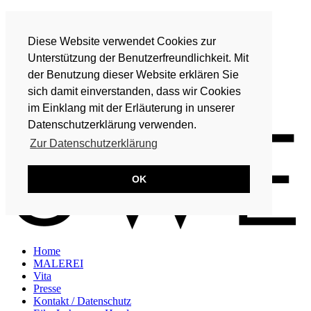
Home
MALEREI
Diese Website verwendet Cookies zur
Vita
Presse
Unterstützung der Benutzerfreundlichkeit. Mit
Kontakt / Datenschutz
der Benutzung dieser Website erklären Sie
Eike Lohmeyer-Hand
sich damit einverstanden, dass wir Cookies
DE
im Einklang mit der Erläuterung in unserer
EN
Datenschutzerklärung verwenden.
Zur Datenschutzerklärung
OK
Home
MALEREI
Vita
Presse
Kontakt / Datenschutz