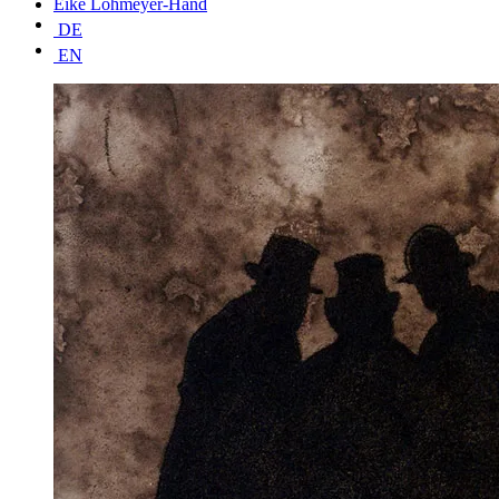
Eike Lohmeyer-Hand
DE
EN