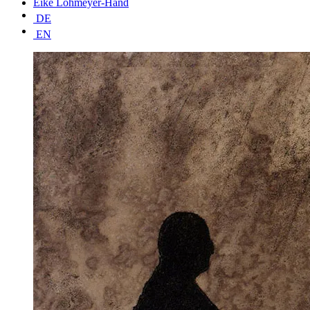
Eike Lohmeyer-Hand
DE
EN