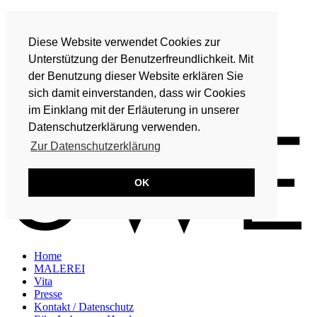
Home
MALEREI
Diese Website verwendet Cookies zur
Vita
Presse
Unterstützung der Benutzerfreundlichkeit. Mit
Kontakt / Datenschutz
der Benutzung dieser Website erklären Sie
Eike Lohmeyer-Hand
sich damit einverstanden, dass wir Cookies
DE
im Einklang mit der Erläuterung in unserer
EN
Datenschutzerklärung verwenden.
Zur Datenschutzerklärung
OK
Home
MALEREI
Vita
Presse
Kontakt / Datenschutz