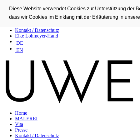
Home
Diese Website verwendet Cookies zur Unterstützung der Ben
MALEREI
dass wir Cookies im Einklang mit der Erläuterung in unse
Vita
Presse
Kontakt / Datenschutz
Eike Lohmeyer-Hand
DE
EN
Home
MALEREI
Vita
Presse
Kontakt / Datenschutz