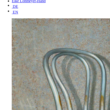
Eike Lohmeyer-Hand
DE
EN