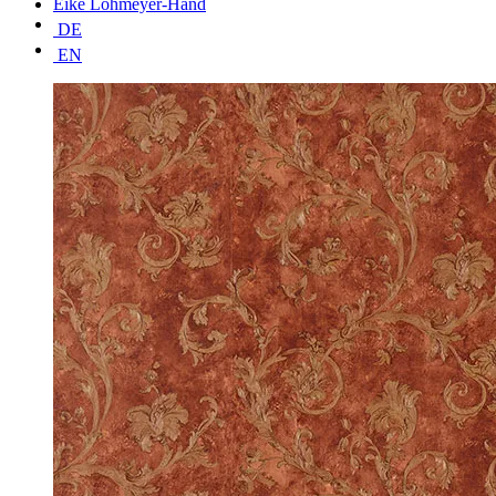
Eike Lohmeyer-Hand
DE
EN