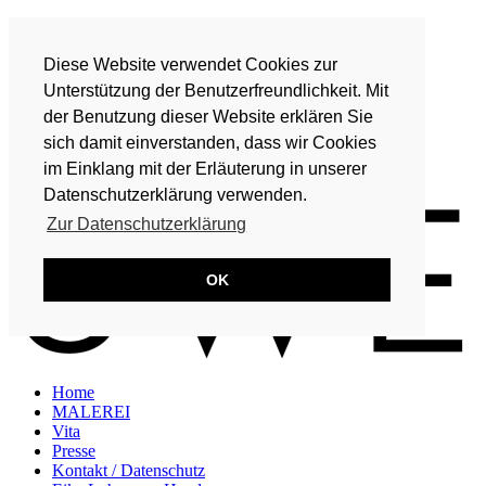
Home
MALEREI
Diese Website verwendet Cookies zur
Vita
Presse
Unterstützung der Benutzerfreundlichkeit. Mit
Kontakt / Datenschutz
der Benutzung dieser Website erklären Sie
Eike Lohmeyer-Hand
sich damit einverstanden, dass wir Cookies
DE
im Einklang mit der Erläuterung in unserer
EN
Datenschutzerklärung verwenden.
Zur Datenschutzerklärung
OK
Home
MALEREI
Vita
Presse
Kontakt / Datenschutz