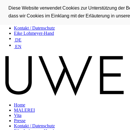
Home
Diese Website verwendet Cookies zur Unterstützung der Ben
MALEREI
dass wir Cookies im Einklang mit der Erläuterung in unse
Vita
Presse
Kontakt / Datenschutz
Eike Lohmeyer-Hand
DE
EN
Home
MALEREI
Vita
Presse
Kontakt / Datenschutz