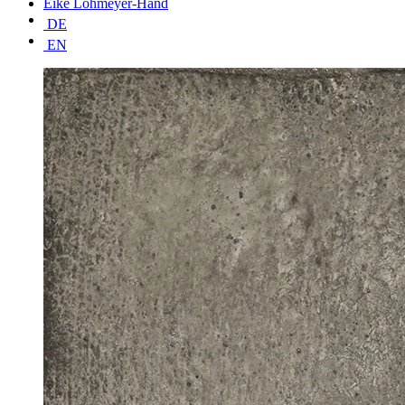
Eike Lohmeyer-Hand
DE
EN