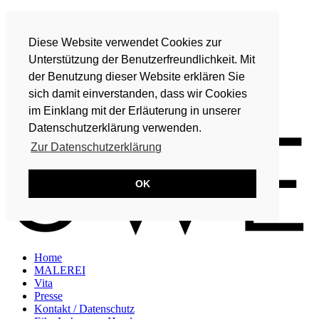
Home
MALEREI
Diese Website verwendet Cookies zur
Vita
Presse
Unterstützung der Benutzerfreundlichkeit. Mit
Kontakt / Datenschutz
der Benutzung dieser Website erklären Sie
Eike Lohmeyer-Hand
sich damit einverstanden, dass wir Cookies
DE
im Einklang mit der Erläuterung in unserer
EN
Datenschutzerklärung verwenden.
Zur Datenschutzerklärung
OK
Home
MALEREI
Vita
Presse
Kontakt / Datenschutz