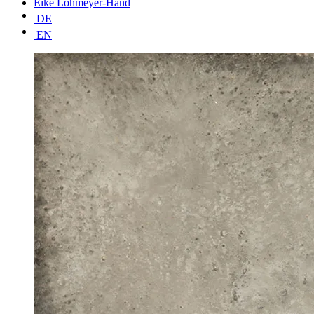
Eike Lohmeyer-Hand
DE
EN