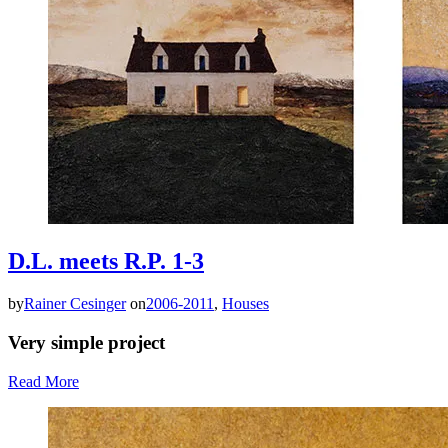
D.L. meets R.P. 1-3
by
Rainer Cesinger
on
2006-2011
,
Houses
Very simple project
Read More