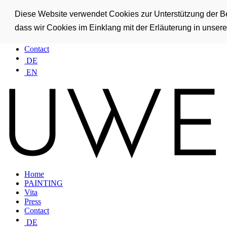
Home
Diese Website verwendet Cookies zur Unterstützung der Ben
PAINTING
dass wir Cookies im Einklang mit der Erläuterung in unse
Vita
Press
Contact
DE
EN
Home
PAINTING
Vita
Press
Contact
DE