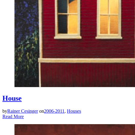
House
by
Rainer Cesinger
on
2006-2011
,
Houses
Read More