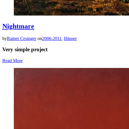
Nightmare
by
Rainer Cesinger
on
2006-2011
,
Häuser
Very simple project
Read More