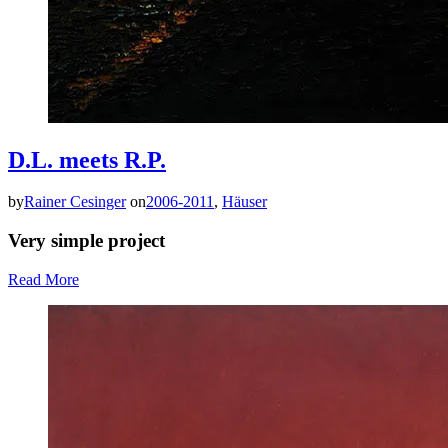
D.L. meets R.P.
by
Rainer Cesinger
on
2006-2011
,
Häuser
Very simple project
Read More