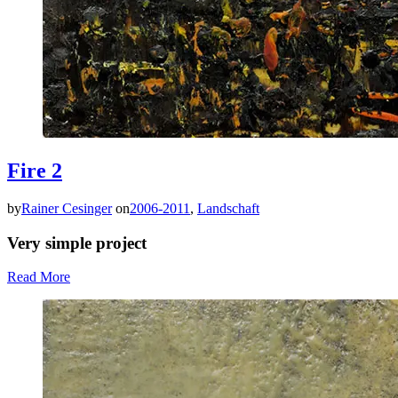
Fire 2
by
Rainer Cesinger
on
2006-2011
,
Landschaft
Very simple project
Read More