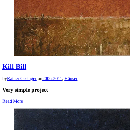
Kill Bill
by
Rainer Cesinger
on
2006-2011
,
Häuser
Very simple project
Read More