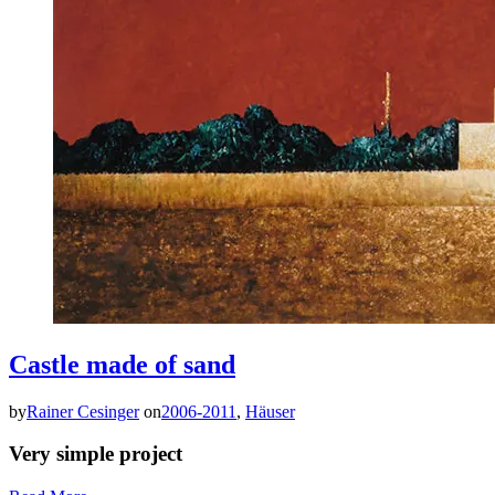
Castle made of sand
by
Rainer Cesinger
on
2006-2011
,
Häuser
Very simple project