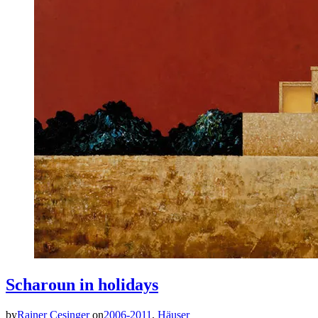
Scharoun in holidays
by
Rainer Cesinger
on
2006-2011
,
Häuser