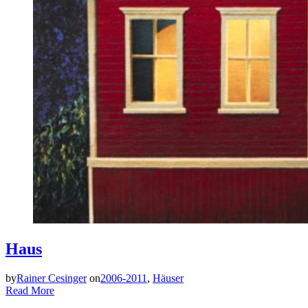
Haus
by
Rainer Cesinger
on
2006-2011
,
Häuser
Read More