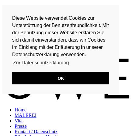
Home
MALEREI
Diese Website verwendet Cookies zur
Vita
Presse
Unterstützung der Benutzerfreundlichkeit. Mit
Kontakt / Datenschutz
der Benutzung dieser Website erklären Sie
Eike Lohmeyer-Hand
sich damit einverstanden, dass wir Cookies
DE
im Einklang mit der Erläuterung in unserer
EN
Datenschutzerklärung verwenden.
Zur Datenschutzerklärung
OK
Home
MALEREI
Vita
Presse
Kontakt / Datenschutz